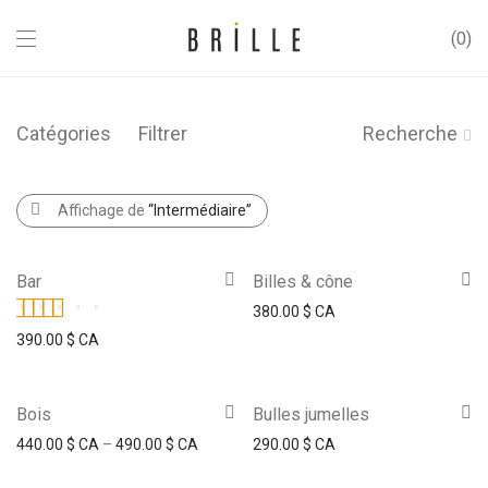
0
Catégories
Filtrer
Recherche
Affichage de
“Intermédiaire”
Bar
Billes & cône
380.00
$ CA
Note
5.00
sur 5
390.00
$ CA
Bois
Bulles jumelles
440.00
$ CA
–
490.00
$ CA
290.00
$ CA