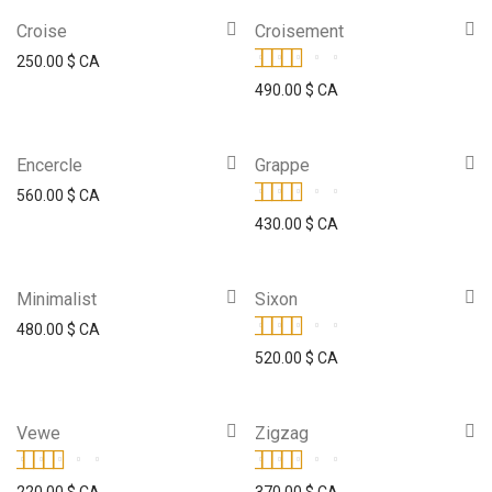
Croise
Croisement
250.00
$ CA
Note
4.00
490.00
$ CA
sur 5
Encercle
Grappe
560.00
$ CA
Note
5.00
sur 5
430.00
$ CA
Minimalist
Sixon
480.00
$ CA
Note
5.00
sur 5
520.00
$ CA
Vewe
Zigzag
Note
4.00
Note
5.00
sur 5