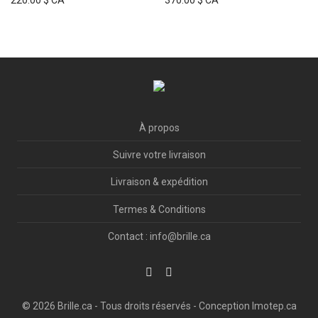
220.00
$ CA
370.00
$ CA
sur 5
À propos
Suivre votre livraison
Livraison & expédition
Termes & Conditions
Contact : info@brille.ca
© 2026
Brille.ca
- Tous droits réservés - Conception
Imotep.ca