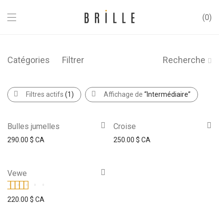
0
Catégories
Filtrer
Recherche
Filtres actifs
(1)
Affichage de
“Intermédiaire”
Bulles jumelles
Croise
290.00
$ CA
250.00
$ CA
Vewe
Note
4.00
220.00
$ CA
sur 5