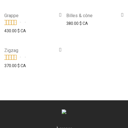
Grappe
Billes & cône
380.00
$ CA
Note
5.00
sur 5
430.00
$ CA
Zigzag
Note
5.00
sur 5
370.00
$ CA