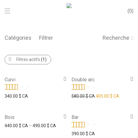
0
Catégories
Filtrer
Recherche
Filtres actifs
(1)
Curvi
Double arc
-
30
%
Note
5.00
sur 5
Note
5.00
sur 5
340.00
$ CA
580.00
$ CA
405.00
$ CA
Bois
Bar
440.00
$ CA
–
490.00
$ CA
Note
5.00
sur 5
390.00
$ CA